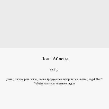
Лонг Айленд
387
р.
Джин, текила, ром белый, водка, цитрусовый ликер, пепси, лимон, лёд 450мл*
*объём напитков указан со льдом