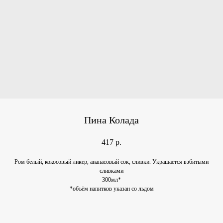
Пина Колада
417
р.
Ром белый, кокосовый ликер, ананасовый сок, сливки. Украшается взбитыми
сливками
300мл*
*объём напитков указан со льдом