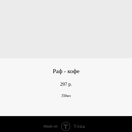
Раф - кофе
297
р.
350мл
Tilda
Made on