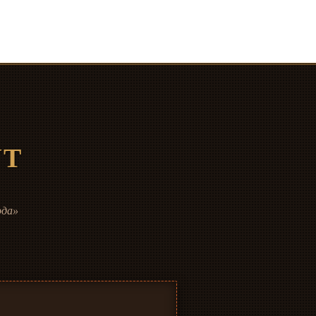
УТ
ода»