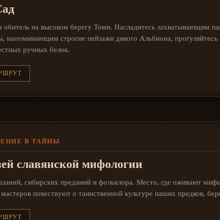
Сад
я обитель на высоком берегу Томи. Насладитесь захватывающим п
ы, напоминающим строгие пейзажи дикого Альбиона, прогуляйтесь 
естных ручных белок.
РШРУТ
ЖЕНИЕ В ТАЙНЫ
ей славянской мифологии
азаний, сибирских преданий и фольклора. Место, где оживают мифы
мастеров повествуют о таинственной культуре наших предков, бер
РШРУТ