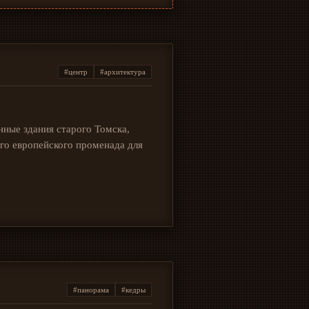
#центр
#архитектура
нные здания старого Томска,
го европейского променада для
#панорама
#кедры