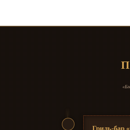
П
«Бл
Гриль-бар 