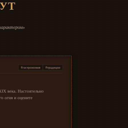
УТ
 характером»
#гастрономия
#традиции
XIX века. Настоятельно
о огня и оцените