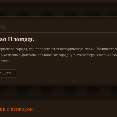
НАД
ная Площадь
ернского города, где пересекаются исторические эпохи. Величестве
и ухоженные фонтаны создают благородную атмосферу классическо
лений.
РШРУТ
НИЕ С ПРИРОДОЙ