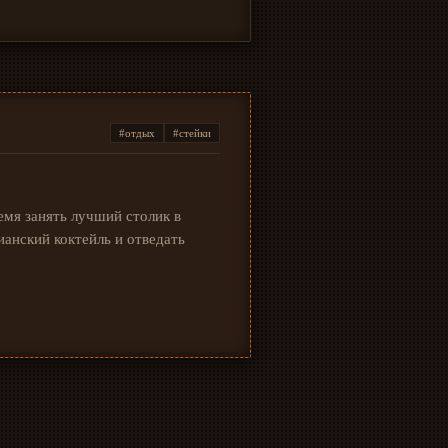
#отдых
#стейки
емя занять лучший столик в
ианский коктейль и отведать