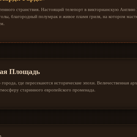
енного странствия. Настоящий телепорт в викторианскую Англию XI
толы, благородный полумрак и живое пламя гриля, на котором мас
ам.
ная Площадь
 города, где пересекаются исторические эпохи. Величественная ар
тмосферу старинного европейского променада.